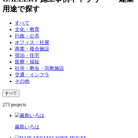
用途で探す
すべて
文化・教育
行政・公共
オフィス・社屋
商業・複合施設
宿泊・住宅
医療・福祉
社寺・教会・宗教施設
交通・インフラ
その他
すべて
273
projects
厳島いろは