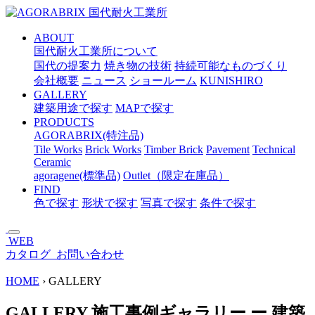
メ
イ
ABOUT
ン
国代耐火工業所について
コ
国代の提案力
焼き物の技術
持続可能なものづくり
ン
会社概要
ニュース
ショールーム
KUNISHIRO
テ
GALLERY
ン
建築用途で探す
MAPで探す
ツ
PRODUCTS
へ
AGORABRIX(特注品)
ス
Tile Works
Brick Works
Timber Brick
Pavement
Technical
キ
Ceramic
ッ
agoragene(標準品)
Outlet（限定在庫品）
プ
FIND
色で探す
形状で探す
写真で探す
条件で探す
WEB
カタログ
お問い合わせ
HOME
›
GALLERY
GALLERY
施工事例ギャラリー
ー
建築