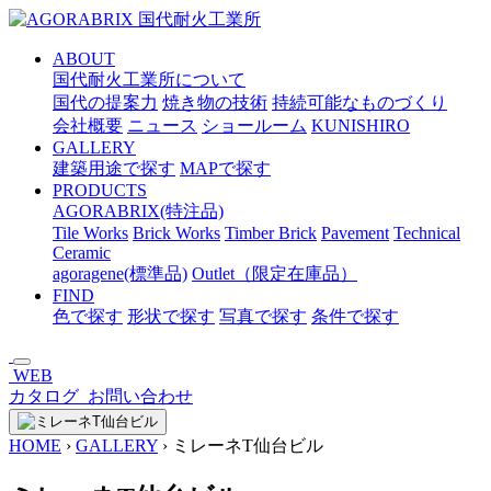
メ
イ
ABOUT
ン
国代耐火工業所について
コ
国代の提案力
焼き物の技術
持続可能なものづくり
ン
会社概要
ニュース
ショールーム
KUNISHIRO
テ
GALLERY
ン
建築用途で探す
MAPで探す
ツ
PRODUCTS
へ
AGORABRIX(特注品)
ス
Tile Works
Brick Works
Timber Brick
Pavement
Technical
キ
Ceramic
ッ
agoragene(標準品)
Outlet（限定在庫品）
プ
FIND
色で探す
形状で探す
写真で探す
条件で探す
WEB
カタログ
お問い合わせ
HOME
›
GALLERY
›
ミレーネT仙台ビル