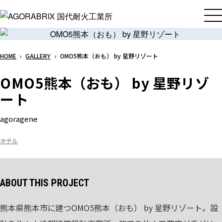
メ
イ
ン
コ
HOME
›
GALLERY
›
OMO5熊本（おも） by 星野リゾート
ン
テ
OMO5熊本（おも） by 星野リゾ
ン
ート
ツ
へ
agoragene
ス
キ
ホテル
ッ
プ
ABOUT THIS PROJECT
熊本県熊本市に建つOMO5熊本（おも） by 星野リゾート。設