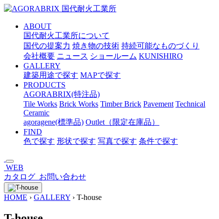
メ
イ
ABOUT
ン
国代耐火工業所について
コ
国代の提案力
焼き物の技術
持続可能なものづくり
ン
会社概要
ニュース
ショールーム
KUNISHIRO
テ
GALLERY
ン
建築用途で探す
MAPで探す
ツ
PRODUCTS
へ
AGORABRIX(特注品)
ス
Tile Works
Brick Works
Timber Brick
Pavement
Technical
キ
Ceramic
ッ
agoragene(標準品)
Outlet（限定在庫品）
プ
FIND
色で探す
形状で探す
写真で探す
条件で探す
WEB
カタログ
お問い合わせ
HOME
›
GALLERY
›
T-house
T-house