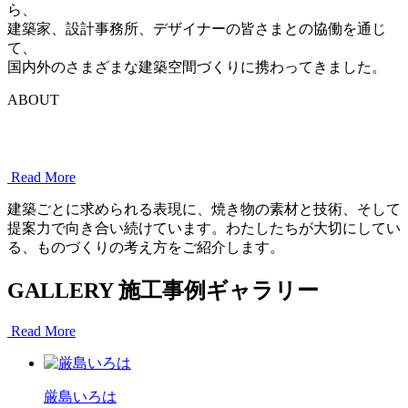
ら、
建築家、設計事務所、デザイナーの皆さまとの協働を通じ
て、
国内外のさまざまな建築空間づくりに携わってきました。
ABOUT
そ
の
Read More
建
建築ごとに求められる表現に、焼き物の素材と技術、そして
築
提案力で向き合い続けています。わたしたちが大切にしてい
る、ものづくりの考え方をご紹介します。
に
し
GALLERY
施工事例ギャラリー
か
Read More
な
い
厳島いろは
佇