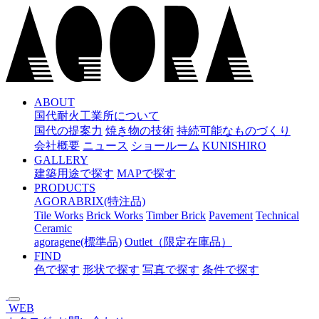
メ
イ
ン
コ
ン
テ
ン
ABOUT
国代耐火工業所について
ツ
国代の提案力
焼き物の技術
持続可能なものづくり
へ
会社概要
ニュース
ショールーム
KUNISHIRO
ス
GALLERY
キ
建築用途で探す
MAPで探す
ッ
PRODUCTS
プ
AGORABRIX(特注品)
Tile Works
Brick Works
Timber Brick
Pavement
Technical
Ceramic
agoragene(標準品)
Outlet（限定在庫品）
FIND
色で探す
形状で探す
写真で探す
条件で探す
WEB