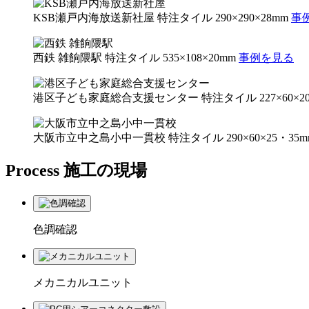
KSB瀬戸内海放送新社屋
特注タイル 290×290×28mm
事
西鉄 雑餉隈駅
特注タイル 535×108×20mm
事例を見る
港区子ども家庭総合支援センター
特注タイル 227×60×2
大阪市立中之島小中一貫校
特注タイル 290×60×25・35
Process
施工の現場
色調確認
メカニカルユニット