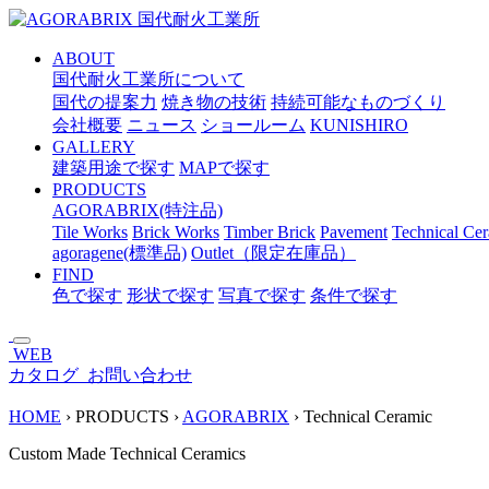
メ
イ
ABOUT
ン
国代耐火工業所について
コ
国代の提案力
焼き物の技術
持続可能なものづくり
ン
会社概要
ニュース
ショールーム
KUNISHIRO
テ
GALLERY
ン
建築用途で探す
MAPで探す
ツ
PRODUCTS
へ
AGORABRIX(特注品)
ス
Tile Works
Brick Works
Timber Brick
Pavement
Technical Ce
キ
agoragene(標準品)
Outlet（限定在庫品）
ッ
FIND
プ
色で探す
形状で探す
写真で探す
条件で探す
WEB
カタログ
お問い合わせ
HOME
›
PRODUCTS
›
AGORABRIX
›
Technical Ceramic
Custom Made Technical Ceramics