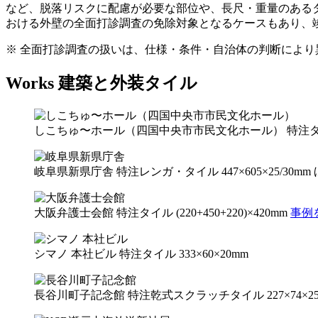
など、脱落リスクに配慮が必要な部位や、長尺・重量のある
おける外壁の全面打診調査の免除対象となるケースもあり、
※ 全面打診調査の扱いは、仕様・条件・自治体の判断により
Works
建築と外装タイル
しこちゅ〜ホール（四国中央市市民文化ホール）
特注タイ
岐阜県新県庁舎
特注レンガ・タイル 447×605×25/30mm
大阪弁護士会館
特注タイル (220+450+220)×420mm
事例
シマノ 本社ビル
特注タイル 333×60×20mm
長谷川町子記念館
特注乾式スクラッチタイル 227×74×2