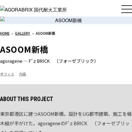
メ
イ
ン
コ
HOME
›
GALLERY
›
ASOOM新橋
ン
テ
ASOOM新橋
ン
ツ
agoragene ― F’ｚBRICK （フォーゼブリック）
へ
ス
オフィス
内装
キ
ッ
プ
ABOUT THIS PROJECT
東京都港区に建つASOOM新橋。設計をUG都市建築、施工を植
木組が手がけた。agorageneのF’ｚBRICK （フォーゼブリッ