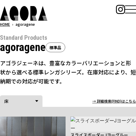
メ
イ
ン
HOME
›
agoragene
コ
Standard Products
ン
agoragene
テ
標準品
ン
ツ
アゴラジェーネは、豊富なカラーバリエーションと形
へ
状から選べる標準レンガシリーズ。在庫対応により、短
ス
納期での対応が可能です。
キ
ッ
プ
床
→
詳細検索(FIND)はこちら
スライスボーダーJヨーグルー