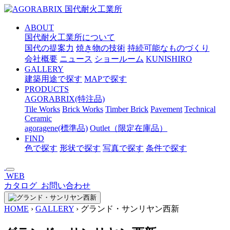
メ
イ
ABOUT
ン
国代耐火工業所について
コ
国代の提案力
焼き物の技術
持続可能なものづくり
ン
会社概要
ニュース
ショールーム
KUNISHIRO
テ
GALLERY
ン
建築用途で探す
MAPで探す
ツ
PRODUCTS
へ
AGORABRIX(特注品)
ス
Tile Works
Brick Works
Timber Brick
Pavement
Technical
キ
Ceramic
ッ
agoragene(標準品)
Outlet（限定在庫品）
プ
FIND
色で探す
形状で探す
写真で探す
条件で探す
WEB
カタログ
お問い合わせ
HOME
›
GALLERY
›
グランド・サンリヤン西新