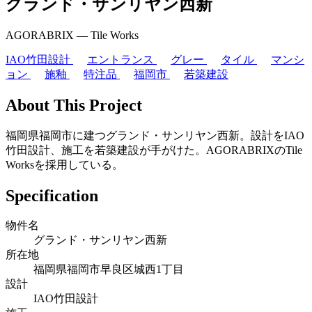
グランド・サンリヤン西新
AGORABRIX ― Tile Works
IAO竹田設計
エントランス
グレー
タイル
マンシ
ョン
施釉
特注品
福岡市
若築建設
About This Project
福岡県福岡市に建つグランド・サンリヤン西新。設計をIAO
竹田設計、施工を若築建設が手がけた。AGORABRIXのTile
Worksを採用している。
Specification
物件名
グランド・サンリヤン西新
所在地
福岡県福岡市早良区城西1丁目
設計
IAO竹田設計