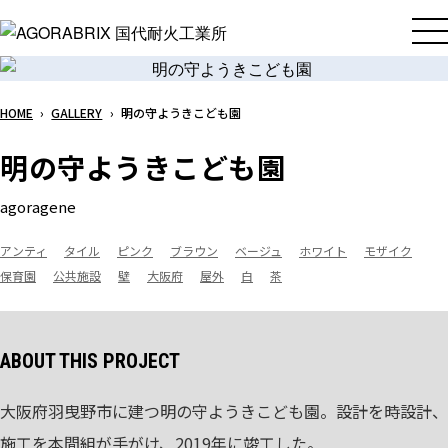
メ
イ
ン
コ
HOME
›
GALLERY
›
明の守ようきこども園
ン
テ
明の守ようきこども園
ン
ツ
agoragene
へ
ス
アンティ
タイル
ピンク
ブラウン
ベージュ
ホワイト
モザイク
キ
保育園
公共施設
壁
大阪府
屋外
白
茶
ッ
プ
ABOUT THIS PROJECT
大阪府羽曳野市に建つ明の守ようきこども園。設計を時設計、
施工を本間組が手がけ、2019年に竣工した。