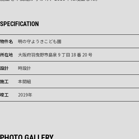
SPECIFICATION
物件名
明の守ようきこども園
所在地
大阪府羽曳野市島泉 9 丁目 18 番 20 号
設計
時設計
施工
本間組
竣工
2019年
PHOTO GALLERY