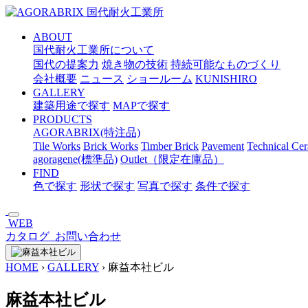
メ
イ
ABOUT
ン
国代耐火工業所について
コ
国代の提案力
焼き物の技術
持続可能なものづくり
ン
会社概要
ニュース
ショールーム
KUNISHIRO
テ
GALLERY
ン
建築用途で探す
MAPで探す
ツ
PRODUCTS
へ
AGORABRIX(特注品)
ス
Tile Works
Brick Works
Timber Brick
Pavement
Technical Ce
キ
agoragene(標準品)
Outlet（限定在庫品）
ッ
FIND
プ
色で探す
形状で探す
写真で探す
条件で探す
WEB
カタログ
お問い合わせ
HOME
›
GALLERY
›
麻益本社ビル
麻益本社ビル