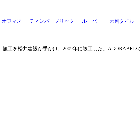
オフィス
ティンバーブリック
ルーバー
大判タイル
設が手がけ、2009年に竣工した。AGORABRIXのTechnical