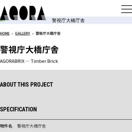
メ
イ
ン
コ
HOME
›
GALLERY
›
警視庁大橋庁舎
ン
テ
警視庁大橋庁舎
ン
ツ
AGORABRIX ― Timber Brick
へ
ス
キ
ABOUT THIS PROJECT
ッ
プ
SPECIFICATION
物件名
警視庁大橋庁舎