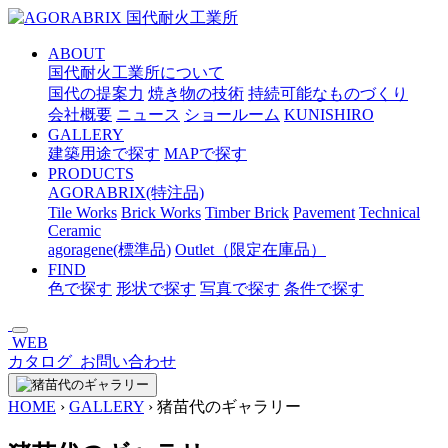
メ
イ
ABOUT
ン
国代耐火工業所について
コ
国代の提案力
焼き物の技術
持続可能なものづくり
ン
会社概要
ニュース
ショールーム
KUNISHIRO
テ
GALLERY
ン
建築用途で探す
MAPで探す
ツ
PRODUCTS
へ
AGORABRIX(特注品)
ス
Tile Works
Brick Works
Timber Brick
Pavement
Technical
キ
Ceramic
ッ
agoragene(標準品)
Outlet（限定在庫品）
プ
FIND
色で探す
形状で探す
写真で探す
条件で探す
WEB
カタログ
お問い合わせ
HOME
›
GALLERY
›
猪苗代のギャラリー