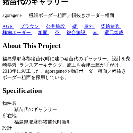
猪苗代のギャラリー
agoragene ― 極細ボーダー粗面／幅抜きボーダー粗面
AGR
ブラウン
公共施設
壁
屋外
柴﨑恭秀
極細ボーダー
粗面
茶
複合施設
赤
還元焼成
About This Project
福島県耶麻郡猪苗代町に建つ猪苗代のギャラリー。設計を柴
崎恭秀+ランスアーキテクツ、施工を会津土建が手がけ、
2013年に竣工した。agorageneの極細ボーダー粗面／幅抜き
ボーダー粗面を採用している。
Specification
物件名
猪苗代のギャラリー
所在地
福島県耶麻郡猪苗代町新町
設計