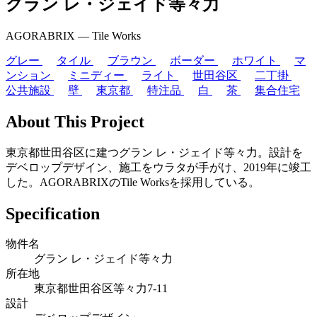
グラン レ・ジェイド等々力
AGORABRIX ― Tile Works
グレー
タイル
ブラウン
ボーダー
ホワイト
マ
ンション
ミニディー
ライト
世田谷区
二丁掛
公共施設
壁
東京都
特注品
白
茶
集合住宅
About This Project
東京都世田谷区に建つグラン レ・ジェイド等々力。設計を
デベロップデザイン、施工をウラタが手がけ、2019年に竣工
した。AGORABRIXのTile Worksを採用している。
Specification
物件名
グラン レ・ジェイド等々力
所在地
東京都世田谷区等々力7-11
設計