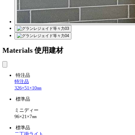
Materials
使用建材
特注品
特注品
326×51×10㎜
標準品
ミニディー
96×21×7㎜
標準品
二丁掛ライト