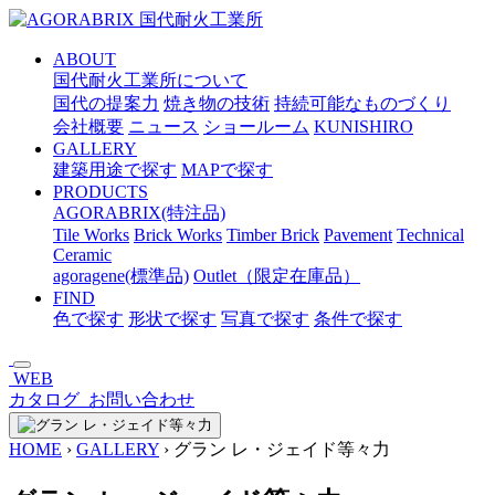
メ
イ
ABOUT
ン
国代耐火工業所について
コ
国代の提案力
焼き物の技術
持続可能なものづくり
ン
会社概要
ニュース
ショールーム
KUNISHIRO
テ
GALLERY
ン
建築用途で探す
MAPで探す
ツ
PRODUCTS
へ
AGORABRIX(特注品)
ス
Tile Works
Brick Works
Timber Brick
Pavement
Technical
キ
Ceramic
ッ
agoragene(標準品)
Outlet（限定在庫品）
プ
FIND
色で探す
形状で探す
写真で探す
条件で探す
WEB
カタログ
お問い合わせ
HOME
›
GALLERY
›
グラン レ・ジェイド等々力