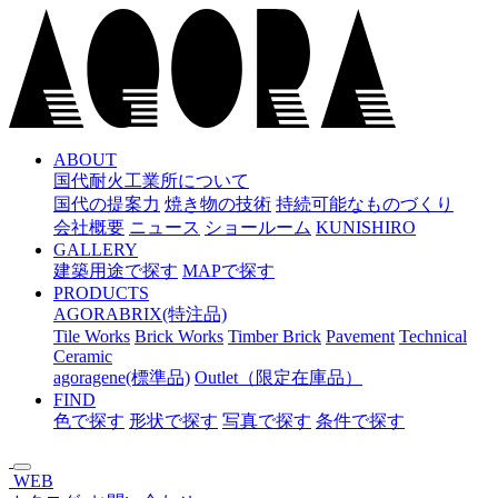
メ
イ
ン
コ
ン
テ
ン
ABOUT
国代耐火工業所について
ツ
国代の提案力
焼き物の技術
持続可能なものづくり
へ
会社概要
ニュース
ショールーム
KUNISHIRO
ス
GALLERY
キ
建築用途で探す
MAPで探す
ッ
PRODUCTS
プ
AGORABRIX(特注品)
Tile Works
Brick Works
Timber Brick
Pavement
Technical
Ceramic
agoragene(標準品)
Outlet（限定在庫品）
FIND
色で探す
形状で探す
写真で探す
条件で探す
WEB