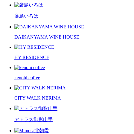
厳島いろは
DAIKANYAMA WINE HOUSE
HY RESIDENCE
kenohi coffee
CITY WALK NERIMA
アトラス御影山手