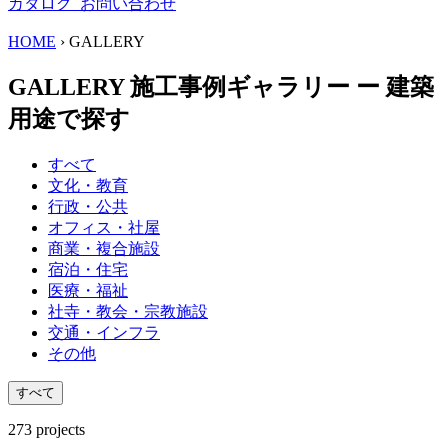
カタログ
お問い合わせ
HOME
›
GALLERY
GALLERY
施工事例ギャラリー
ー
建築
用途で探す
すべて
文化・教育
行政・公共
オフィス・社屋
商業・複合施設
宿泊・住宅
医療・福祉
社寺・教会・宗教施設
交通・インフラ
その他
すべて
273
projects