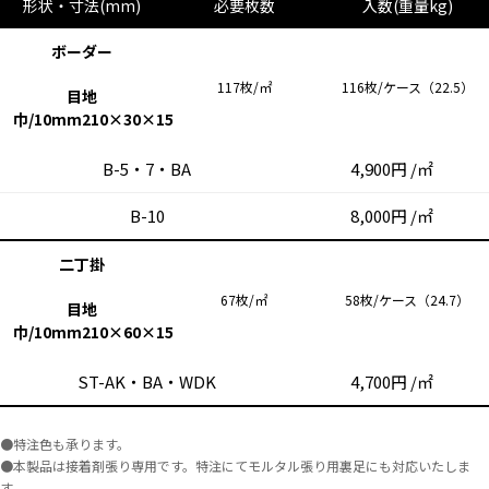
形状・寸法(mm)
必要枚数
入数(重量kg)
ボーダー
117枚/㎡
116枚/ケース（22.5）
目地
巾/10mm210×30×15
B-5・7・BA
4,900円 /㎡
B-10
8,000円 /㎡
二丁掛
67枚/㎡
58枚/ケース（24.7）
目地
巾/10mm210×60×15
ST-AK・BA・WDK
4,700円 /㎡
●特注色も承ります。
●本製品は接着剤張り専用です。特注にてモルタル張り用裏足にも対応いたしま
す。