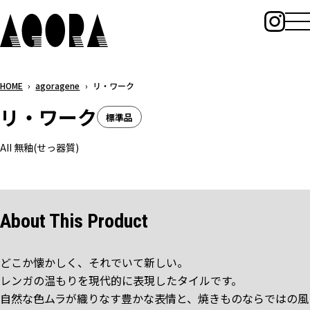
メ
イ
ン
コ
HOME
›
agoragene
›
リ・ワーク
ン
テ
リ・ワーク
標準品
ン
ツ
AII 無釉(せっ器質)
へ
ス
キ
ッ
About This Product
プ
どこか懐かしく、それでいて新しい。
レンガの温もりを現代的に表現したタイルです。
自然な色ムラが織りなす豊かな表情と、焼きものならではの風