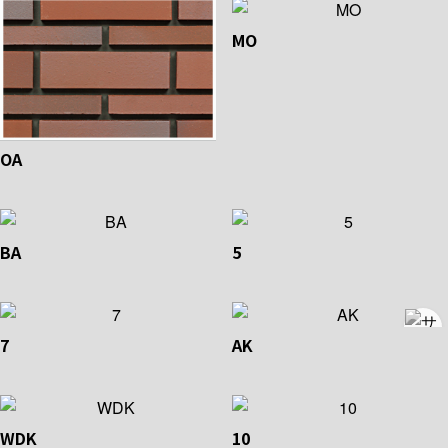
MO
OA
BA
5
7
AK
WDK
10