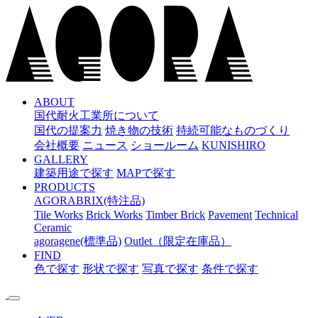
メ
イ
ン
コ
ン
テ
ン
ABOUT
国代耐火工業所について
ツ
国代の提案力
焼き物の技術
持続可能なものづくり
へ
会社概要
ニュース
ショールーム
KUNISHIRO
ス
GALLERY
キ
建築用途で探す
MAPで探す
ッ
PRODUCTS
プ
AGORABRIX(特注品)
Tile Works
Brick Works
Timber Brick
Pavement
Technical
Ceramic
agoragene(標準品)
Outlet（限定在庫品）
FIND
色で探す
形状で探す
写真で探す
条件で探す