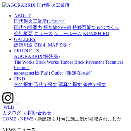
メ
イ
ABOUT
ン
国代耐火工業所について
コ
国代の提案力
焼き物の技術
持続可能なものづくり
ン
会社概要
ニュース
ショールーム
KUNISHIRO
テ
GALLERY
ン
建築用途で探す
MAPで探す
ツ
PRODUCTS
へ
AGORABRIX(特注品)
ス
Tile Works
Brick Works
Timber Brick
Pavement
Technical
キ
Ceramic
ッ
agoragene(標準品)
Outlet（限定在庫品）
プ
FIND
色で探す
形状で探す
写真で探す
条件で探す
WEB
カタログ
お問い合わせ
HOME
›
NEWS
›
新建築１月号に施工例が掲載されました！
NEWS
ニュース