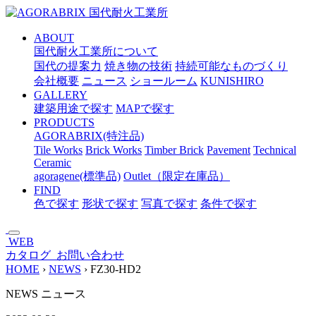
メ
イ
ABOUT
ン
国代耐火工業所について
コ
国代の提案力
焼き物の技術
持続可能なものづくり
ン
会社概要
ニュース
ショールーム
KUNISHIRO
テ
GALLERY
ン
建築用途で探す
MAPで探す
ツ
PRODUCTS
へ
AGORABRIX(特注品)
ス
Tile Works
Brick Works
Timber Brick
Pavement
Technical
キ
Ceramic
ッ
agoragene(標準品)
Outlet（限定在庫品）
プ
FIND
色で探す
形状で探す
写真で探す
条件で探す
WEB
カタログ
お問い合わせ
HOME
›
NEWS
›
FZ30-HD2
NEWS
ニュース