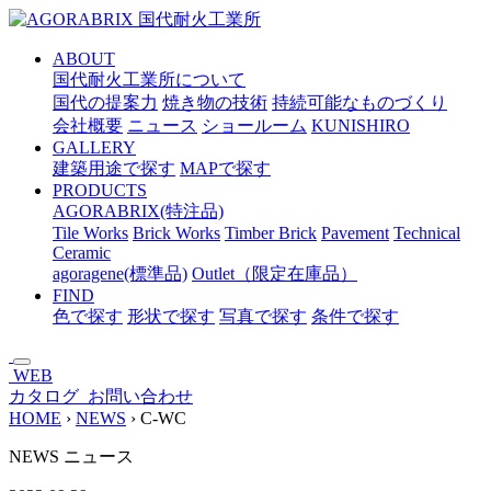
メ
イ
ABOUT
ン
国代耐火工業所について
コ
国代の提案力
焼き物の技術
持続可能なものづくり
ン
会社概要
ニュース
ショールーム
KUNISHIRO
テ
GALLERY
ン
建築用途で探す
MAPで探す
ツ
PRODUCTS
へ
AGORABRIX(特注品)
ス
Tile Works
Brick Works
Timber Brick
Pavement
Technical
キ
Ceramic
ッ
agoragene(標準品)
Outlet（限定在庫品）
プ
FIND
色で探す
形状で探す
写真で探す
条件で探す
WEB
カタログ
お問い合わせ
HOME
›
NEWS
›
C-WC
NEWS
ニュース