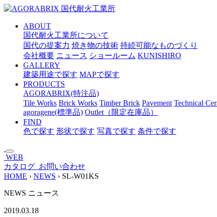
メ
イ
ABOUT
ン
国代耐火工業所について
コ
国代の提案力
焼き物の技術
持続可能なものづくり
ン
会社概要
ニュース
ショールーム
KUNISHIRO
テ
GALLERY
ン
建築用途で探す
MAPで探す
ツ
PRODUCTS
へ
AGORABRIX(特注品)
ス
Tile Works
Brick Works
Timber Brick
Pavement
Technical Ce
キ
agoragene(標準品)
Outlet（限定在庫品）
ッ
FIND
プ
色で探す
形状で探す
写真で探す
条件で探す
WEB
カタログ
お問い合わせ
HOME
›
NEWS
›
SL-W01KS
NEWS
ニュース
2019.03.18