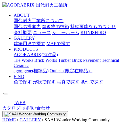
メ
イ
ABOUT
ン
国代耐火工業所について
コ
国代の提案力
焼き物の技術
持続可能なものづくり
ン
会社概要
ニュース
ショールーム
KUNISHIRO
テ
GALLERY
ン
建築用途で探す
MAPで探す
ツ
PRODUCTS
へ
AGORABRIX(特注品)
ス
Tile Works
Brick Works
Timber Brick
Pavement
Technical
キ
Ceramic
ッ
agoragene(標準品)
Outlet（限定在庫品）
プ
FIND
色で探す
形状で探す
写真で探す
条件で探す
WEB
カタログ
お問い合わせ
HOME
›
GALLERY
›
SAAI Wonder Working Community