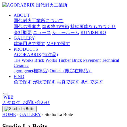
メ
イ
ABOUT
ン
国代耐火工業所について
コ
国代の提案力
焼き物の技術
持続可能なものづくり
ン
会社概要
ニュース
ショールーム
KUNISHIRO
テ
GALLERY
ン
建築用途で探す
MAPで探す
ツ
PRODUCTS
へ
AGORABRIX(特注品)
ス
Tile Works
Brick Works
Timber Brick
Pavement
Technical
キ
Ceramic
ッ
agoragene(標準品)
Outlet（限定在庫品）
プ
FIND
色で探す
形状で探す
写真で探す
条件で探す
WEB
カタログ
お問い合わせ
HOME
›
GALLERY
›
Studio La Boite
Studio La Boite