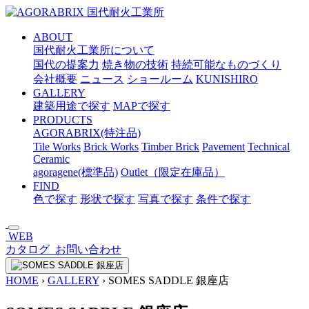
メ
イ
ABOUT
ン
国代耐火工業所について
コ
国代の提案力
焼き物の技術
持続可能なものづくり
ン
会社概要
ニュース
ショールーム
KUNISHIRO
テ
GALLERY
ン
建築用途で探す
MAPで探す
ツ
PRODUCTS
へ
AGORABRIX(特注品)
ス
Tile Works
Brick Works
Timber Brick
Pavement
Technical
キ
Ceramic
ッ
agoragene(標準品)
Outlet（限定在庫品）
プ
FIND
色で探す
形状で探す
写真で探す
条件で探す
WEB
カタログ
お問い合わせ
HOME
›
GALLERY
›
SOMES SADDLE 銀座店