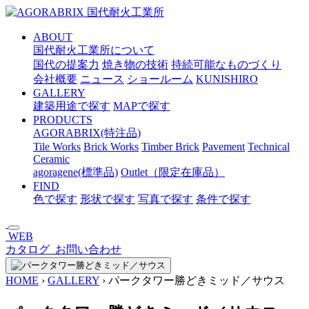
メ
イ
ABOUT
ン
国代耐火工業所について
コ
国代の提案力
焼き物の技術
持続可能なものづくり
ン
会社概要
ニュース
ショールーム
KUNISHIRO
テ
GALLERY
ン
建築用途で探す
MAPで探す
ツ
PRODUCTS
へ
AGORABRIX(特注品)
ス
Tile Works
Brick Works
Timber Brick
Pavement
Technical
キ
Ceramic
ッ
agoragene(標準品)
Outlet（限定在庫品）
プ
FIND
色で探す
形状で探す
写真で探す
条件で探す
WEB
カタログ
お問い合わせ
HOME
›
GALLERY
›
パークタワー勝どきミッド／サウス