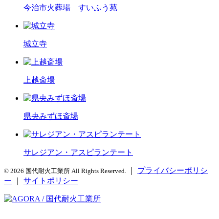
今治市火葬場 すいふう苑
城立寺
上越斎場
県央みずほ斎場
サレジアン・アスピランテート
｜
プライバシーポリシ
© 2026 国代耐火工業所 All Rights Reserved.
ー
｜
サイトポリシー