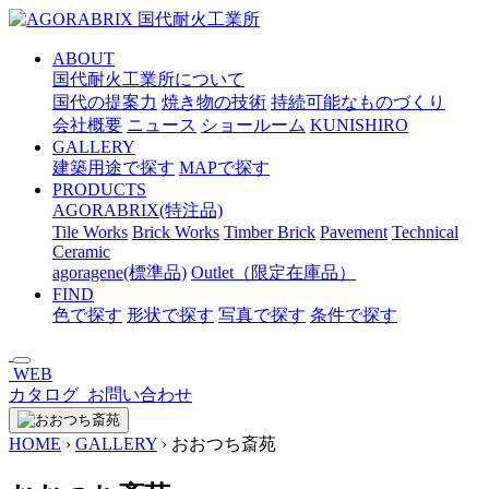
メ
イ
ABOUT
ン
国代耐火工業所について
コ
国代の提案力
焼き物の技術
持続可能なものづくり
ン
会社概要
ニュース
ショールーム
KUNISHIRO
テ
GALLERY
ン
建築用途で探す
MAPで探す
ツ
PRODUCTS
へ
AGORABRIX(特注品)
ス
Tile Works
Brick Works
Timber Brick
Pavement
Technical
キ
Ceramic
ッ
agoragene(標準品)
Outlet（限定在庫品）
プ
FIND
色で探す
形状で探す
写真で探す
条件で探す
WEB
カタログ
お問い合わせ
HOME
›
GALLERY
›
おおつち斎苑