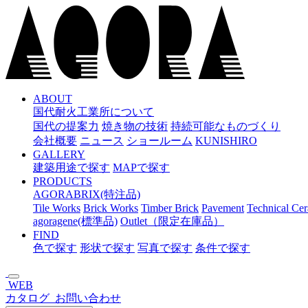
メ
イ
ン
コ
ン
テ
ン
ABOUT
国代耐火工業所について
ツ
国代の提案力
焼き物の技術
持続可能なものづくり
へ
会社概要
ニュース
ショールーム
KUNISHIRO
ス
GALLERY
キ
建築用途で探す
MAPで探す
ッ
PRODUCTS
プ
AGORABRIX(特注品)
Tile Works
Brick Works
Timber Brick
Pavement
Technical Ce
agoragene(標準品)
Outlet（限定在庫品）
FIND
色で探す
形状で探す
写真で探す
条件で探す
WEB
カタログ
お問い合わせ