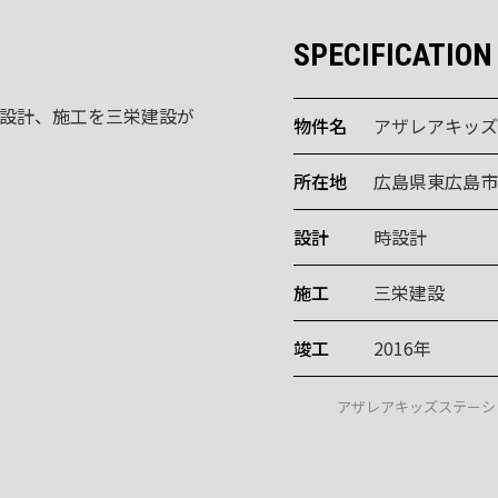
SPECIFICATION
設計、施工を三栄建設が
物件名
アザレアキッズ
所在地
広島県東広島市八
設計
時設計
施工
三栄建設
竣工
2016年
アザレアキッズステーシ