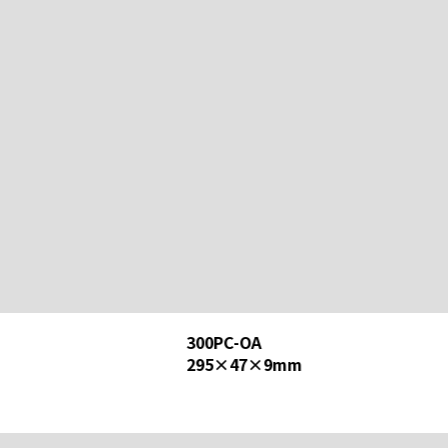
特注品
300PC-OA
295×47×9mm