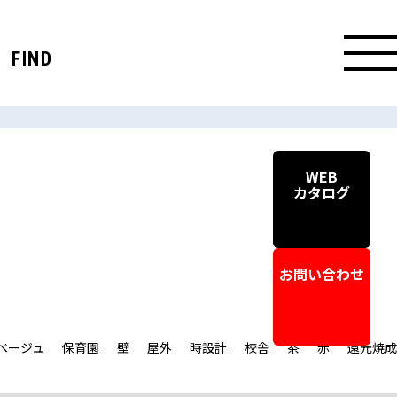
FIND
WEB
カタログ
お問い合わせ
ベージュ
保育園
壁
屋外
時設計
校舎
茶
赤
還元焼成