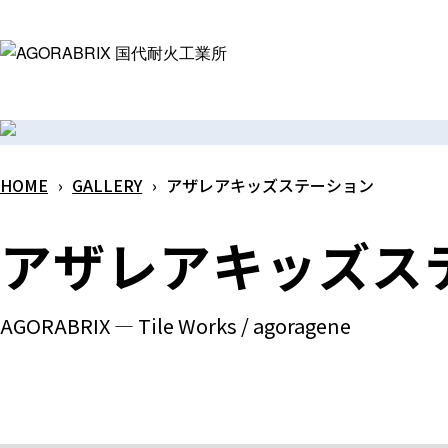
メ
イ
ン
コ
ン
テ
HOME
›
GALLERY
›
アザレアキッズステーション
ン
ツ
アザレアキッズス
へ
ス
キ
AGORABRIX ― Tile Works / agoragene
ッ
プ