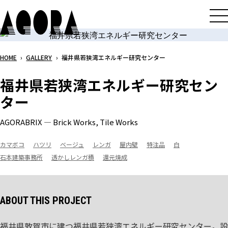
メ
イ
ン
コ
HOME
›
GALLERY
›
福井県若狭湾エネルギー研究センター
ン
テ
福井県若狭湾エネルギー研究セン
ン
ター
ツ
へ
AGORABRIX ― Brick Works, Tile Works
ス
キ
カマボコ
ハツリ
ベージュ
レンガ
屋内壁
特注品
白
ッ
石本建築事務所
透かしレンガ積
還元焼成
プ
ABOUT THIS PROJECT
福井県敦賀市に建つ福井県若狭湾エネルギー研究センター。設