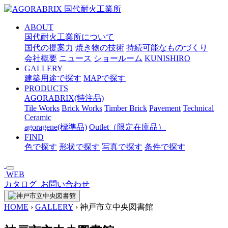
メ
イ
ABOUT
ン
国代耐火工業所について
コ
国代の提案力
焼き物の技術
持続可能なものづくり
ン
会社概要
ニュース
ショールーム
KUNISHIRO
テ
GALLERY
ン
建築用途で探す
MAPで探す
ツ
PRODUCTS
へ
AGORABRIX(特注品)
ス
Tile Works
Brick Works
Timber Brick
Pavement
Technical
キ
Ceramic
ッ
agoragene(標準品)
Outlet（限定在庫品）
プ
FIND
色で探す
形状で探す
写真で探す
条件で探す
WEB
カタログ
お問い合わせ
HOME
›
GALLERY
›
神戸市立中央図書館