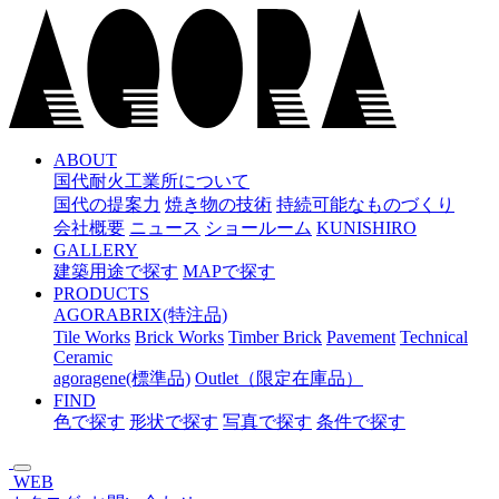
メ
イ
ン
コ
ン
テ
ン
ABOUT
国代耐火工業所について
ツ
国代の提案力
焼き物の技術
持続可能なものづくり
へ
会社概要
ニュース
ショールーム
KUNISHIRO
ス
GALLERY
キ
建築用途で探す
MAPで探す
ッ
PRODUCTS
プ
AGORABRIX(特注品)
Tile Works
Brick Works
Timber Brick
Pavement
Technical
Ceramic
agoragene(標準品)
Outlet（限定在庫品）
FIND
色で探す
形状で探す
写真で探す
条件で探す
WEB