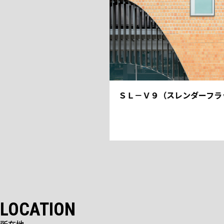
ＳＬ－Ｖ９（スレンダーフラット)
LOCATION
所在地