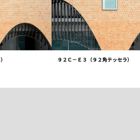
９２Ｃ－Ｅ３（９２角テッセラ）