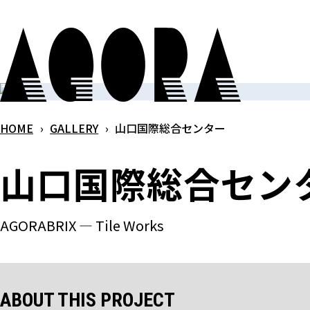
メ
イ
ン
コ
ン
テ
HOME
›
GALLERY
›
山口国際総合センター
ン
ツ
山口国際総合セン
へ
ス
キ
AGORABRIX ― Tile Works
ッ
プ
ABOUT THIS PROJECT