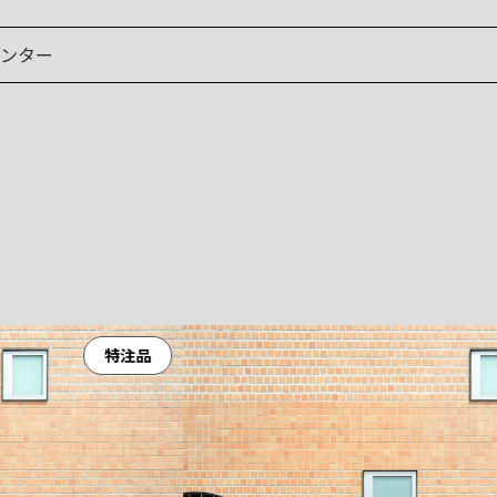
ンター
特注品