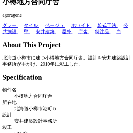
小樽地方合同庁舎
agoragene
グレー
タイル
ベージュ
ホワイト
乾式工法
公
共施設
壁
安井建築
屋外
庁舎
特注品
白
About This Project
北海道小樽市に建つ小樽地方合同庁舎。設計を安井建築設計
事務所が手がけ、2010年に竣工した。
Specification
物件名
小樽地方合同庁舎
所在地
北海道小樽市港町５
設計
安井建築設計事務所
竣工