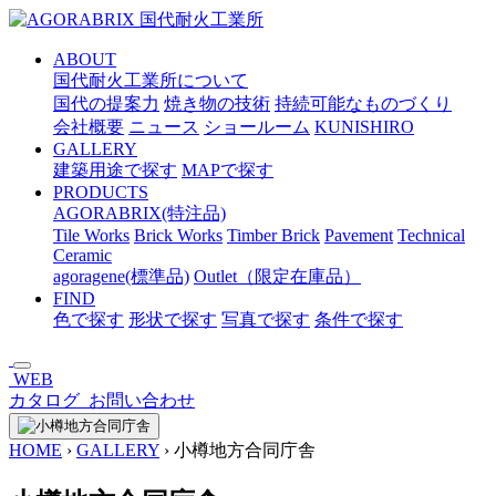
メ
イ
ABOUT
ン
国代耐火工業所について
コ
国代の提案力
焼き物の技術
持続可能なものづくり
ン
会社概要
ニュース
ショールーム
KUNISHIRO
テ
GALLERY
ン
建築用途で探す
MAPで探す
ツ
PRODUCTS
へ
AGORABRIX(特注品)
ス
Tile Works
Brick Works
Timber Brick
Pavement
Technical
キ
Ceramic
ッ
agoragene(標準品)
Outlet（限定在庫品）
プ
FIND
色で探す
形状で探す
写真で探す
条件で探す
WEB
カタログ
お問い合わせ
HOME
›
GALLERY
›
小樽地方合同庁舎