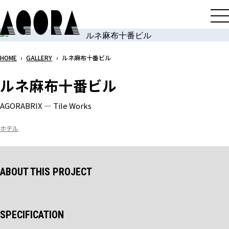
メ
イ
ン
コ
HOME
›
GALLERY
›
ルネ麻布十番ビル
ン
テ
ルネ麻布十番ビル
ン
ツ
AGORABRIX ― Tile Works
へ
ス
ホテル
キ
ッ
プ
ABOUT THIS PROJECT
SPECIFICATION