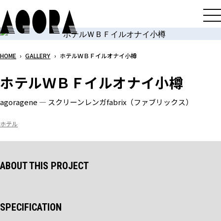
メ
イ
ン
コ
HOME
›
GALLERY
›
ホテルＷＢＦイルオナイ小樽
ン
テ
ホテルＷＢＦイルオナイ小樽
ン
ツ
agoragene ― スクリーンレンガfabrix（ファブリックス）
へ
ス
ホテル
キ
ッ
プ
ABOUT THIS PROJECT
SPECIFICATION