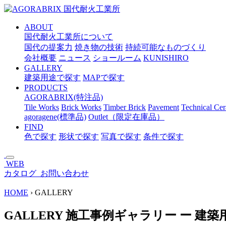
メ
イ
ABOUT
ン
国代耐火工業所について
コ
国代の提案力
焼き物の技術
持続可能なものづくり
ン
会社概要
ニュース
ショールーム
KUNISHIRO
テ
GALLERY
ン
建築用途で探す
MAPで探す
ツ
PRODUCTS
へ
AGORABRIX(特注品)
ス
Tile Works
Brick Works
Timber Brick
Pavement
Technical Ce
キ
agoragene(標準品)
Outlet（限定在庫品）
ッ
FIND
プ
色で探す
形状で探す
写真で探す
条件で探す
WEB
カタログ
お問い合わせ
HOME
›
GALLERY
GALLERY
施工事例ギャラリー
ー
建築