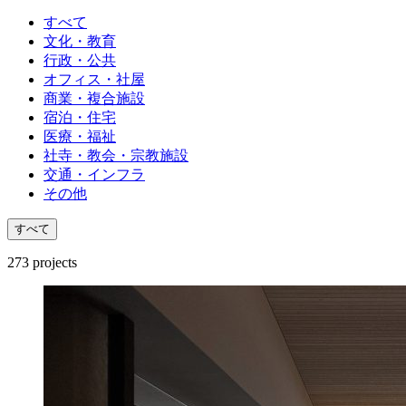
すべて
文化・教育
行政・公共
オフィス・社屋
商業・複合施設
宿泊・住宅
医療・福祉
社寺・教会・宗教施設
交通・インフラ
その他
すべて
273
projects