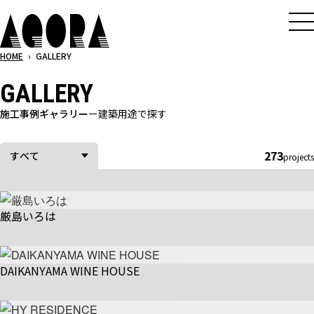
メ
イ
ン
HOME
›
GALLERY
コ
GALLERY
ン
テ
施工事例ギャラリー
ー
建築用途で探す
ン
ツ
273
すべて
projects
へ
ス
キ
ッ
厳島いろは
プ
DAIKANYAMA WINE HOUSE