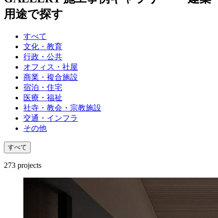
用途で探す
すべて
文化・教育
行政・公共
オフィス・社屋
商業・複合施設
宿泊・住宅
医療・福祉
社寺・教会・宗教施設
交通・インフラ
その他
すべて
273
projects