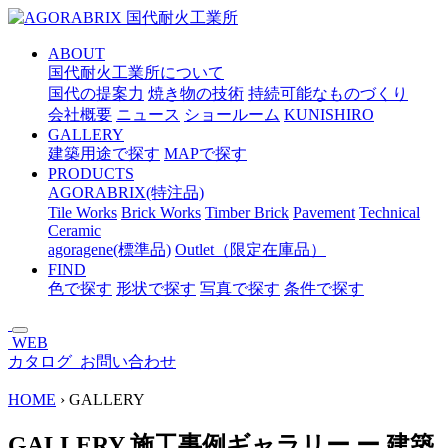
メ
イ
ABOUT
ン
国代耐火工業所について
コ
国代の提案力
焼き物の技術
持続可能なものづくり
ン
会社概要
ニュース
ショールーム
KUNISHIRO
テ
GALLERY
ン
建築用途で探す
MAPで探す
ツ
PRODUCTS
へ
AGORABRIX(特注品)
ス
Tile Works
Brick Works
Timber Brick
Pavement
Technical
キ
Ceramic
ッ
agoragene(標準品)
Outlet（限定在庫品）
プ
FIND
色で探す
形状で探す
写真で探す
条件で探す
WEB
カタログ
お問い合わせ
HOME
›
GALLERY
GALLERY
施工事例ギャラリー
ー
建築