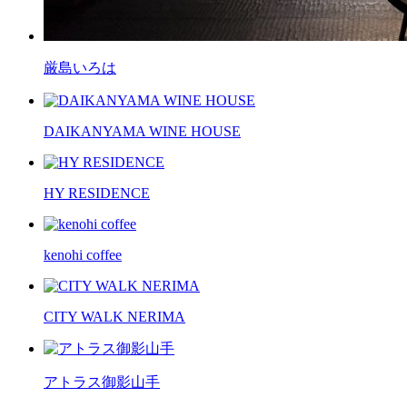
厳島いろは
DAIKANYAMA WINE HOUSE
HY RESIDENCE
kenohi coffee
CITY WALK NERIMA
アトラス御影山手