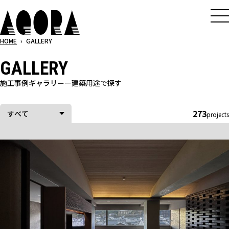
メ
イ
ン
HOME
›
GALLERY
コ
GALLERY
ン
テ
施工事例ギャラリー
ー
建築用途で探す
ン
ツ
273
すべて
projects
へ
ス
キ
ッ
プ