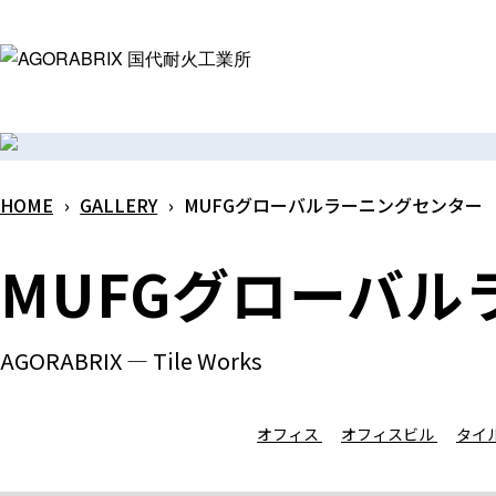
メ
イ
ン
コ
ン
テ
HOME
›
GALLERY
›
MUFGグローバルラーニングセンター
ン
ツ
MUFGグローバ
へ
ス
キ
AGORABRIX ― Tile Works
ッ
プ
オフィス
オフィスビル
タイ