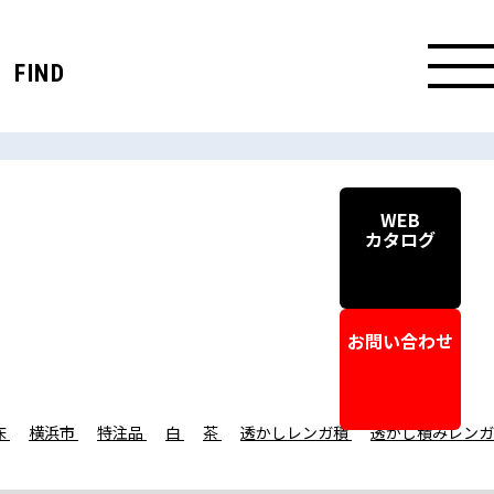
FIND
WEB
カタログ
ー
お問い合わせ
床
横浜市
特注品
白
茶
透かしレンガ積
透かし積みレンガ