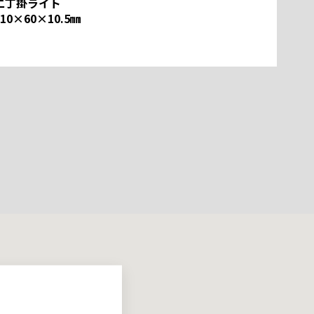
二丁掛ライト
標準品
210×60×10.5㎜