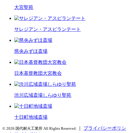
大宮聖苑
サレジアン・アスピランテート
県央みずほ斎場
日本基督教団大宮教会
渋川広域斎場しらゆり聖苑
十日町地域斎場
｜
プライバシーポリシ
© 2026 国代耐火工業所 All Rights Reserved.