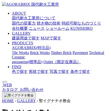
メ
イ
ABOUT
ン
国代耐火工業所について
コ
国代の提案力
焼き物の技術
持続可能なものづくり
ン
会社概要
ニュース
ショールーム
KUNISHIRO
テ
GALLERY
ン
建築用途で探す
MAPで探す
ツ
PRODUCTS
へ
AGORABRIX(特注品)
ス
Tile Works
Brick Works
Timber Brick
Pavement
Technical
キ
Ceramic
ッ
agoragene(標準品)
Outlet（限定在庫品）
プ
FIND
色で探す
形状で探す
写真で探す
条件で探す
WEB
カタログ
お問い合わせ
HOME
›
GALLERY
›
聖イグナチオ教会