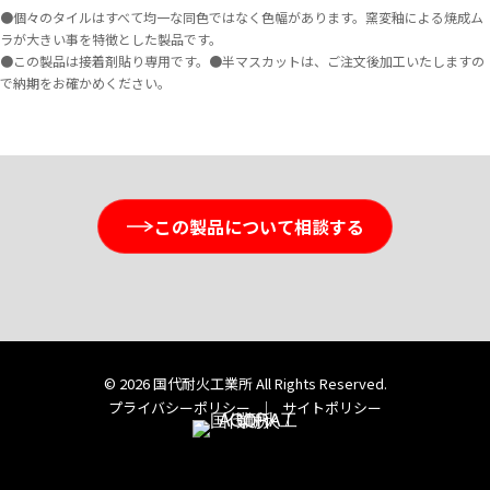
●個々のタイルはすべて均一な同色ではなく色幅があります。窯変釉による焼成ム
ラが大きい事を特徴とした製品です。
●この製品は接着剤貼り専用です。●半マスカットは、ご注文後加工いたしますの
で納期をお確かめください。
この製品について相談する
© 2026 国代耐火工業所 All Rights Reserved.
プライバシーポリシー
｜
サイトポリシー