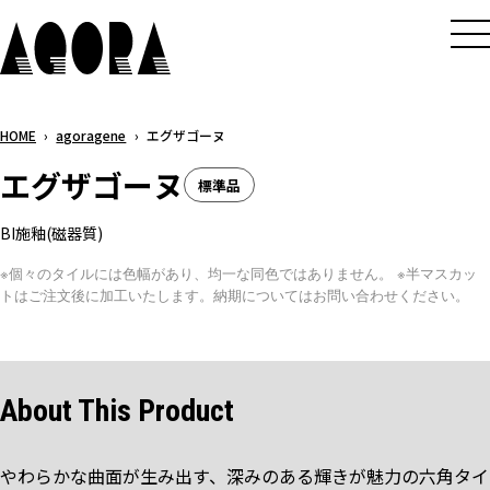
メ
イ
ン
コ
HOME
›
agoragene
›
エグザゴーヌ
ン
テ
エグザゴーヌ
標準品
ン
ツ
BI施釉(磁器質)
へ
※個々のタイルには色幅があり、均一な同色ではありません。 ※半マスカッ
ス
トはご注文後に加工いたします。納期についてはお問い合わせください。
キ
ッ
プ
About This Product
やわらかな曲面が生み出す、深みのある輝きが魅力の六角タイ