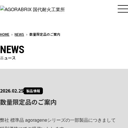
メ
イ
ン
コ
HOME
›
NEWS
›
数量限定品のご案内
ン
テ
NEWS
ン
ツ
ニュース
へ
ス
キ
ッ
2026.02.25
製品情報
プ
数量限定品のご案内
弊社 標準品 agorageneシリーズの一部製品につきまして